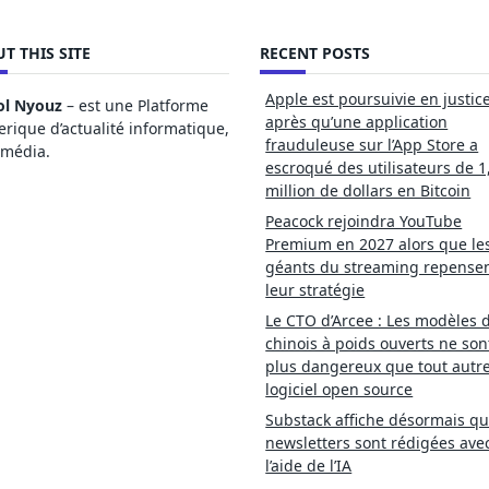
T THIS SITE
RECENT POSTS
Apple est poursuivie en justic
ol Nyouz
– est une Platforme
après qu’une application
ique d’actualité informatique,
frauduleuse sur l’App Store a
imédia.
escroqué des utilisateurs de 1
million de dollars en Bitcoin
Peacock rejoindra YouTube
Premium en 2027 alors que le
géants du streaming repense
leur stratégie
Le CTO d’Arcee : Les modèles d
chinois à poids ouverts ne son
plus dangereux que tout autr
logiciel open source
Substack affiche désormais qu
newsletters sont rédigées ave
l’aide de l’IA