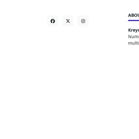
ABOU
Krey
Numer
mult