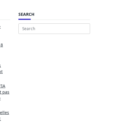
SEARCH
e
Search
for:
,8
s
nt
’IA
t pas
e
elles
c