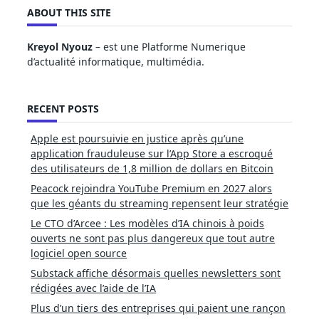
ABOUT THIS SITE
Kreyol Nyouz
– est une Platforme Numerique
d’actualité informatique, multimédia.
RECENT POSTS
Apple est poursuivie en justice après qu’une
application frauduleuse sur l’App Store a escroqué
des utilisateurs de 1,8 million de dollars en Bitcoin
Peacock rejoindra YouTube Premium en 2027 alors
que les géants du streaming repensent leur stratégie
Le CTO d’Arcee : Les modèles d’IA chinois à poids
ouverts ne sont pas plus dangereux que tout autre
logiciel open source
Substack affiche désormais quelles newsletters sont
rédigées avec l’aide de l’IA
Plus d’un tiers des entreprises qui paient une rançon