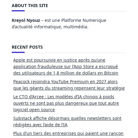
ABOUT THIS SITE
Kreyol Nyouz
– est une Platforme Numerique
d’actualité informatique, multimédia.
RECENT POSTS
Apple est poursuivie en justice après qu’une
application frauduleuse sur l’App Store a escroqué
des utilisateurs de 1,8 million de dollars en Bitcoin
Peacock rejoindra YouTube Premium en 2027 alors
que les géants du streaming repensent leur stratégie
Le CTO d’Arcee : Les modèles d’IA chinois à poids
ouverts ne sont pas plus dangereux que tout autre
logiciel open source
Substack affiche désormais quelles newsletters sont
rédigées avec l’aide de l’IA
Plus d’un tiers des entreprises qui paient une rançon