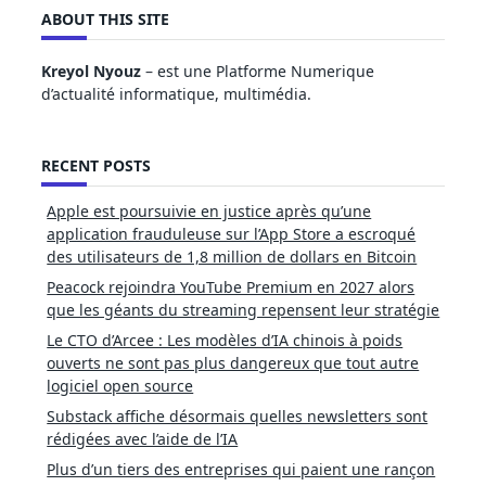
ABOUT THIS SITE
Kreyol Nyouz
– est une Platforme Numerique
d’actualité informatique, multimédia.
RECENT POSTS
Apple est poursuivie en justice après qu’une
application frauduleuse sur l’App Store a escroqué
des utilisateurs de 1,8 million de dollars en Bitcoin
Peacock rejoindra YouTube Premium en 2027 alors
que les géants du streaming repensent leur stratégie
Le CTO d’Arcee : Les modèles d’IA chinois à poids
ouverts ne sont pas plus dangereux que tout autre
logiciel open source
Substack affiche désormais quelles newsletters sont
rédigées avec l’aide de l’IA
Plus d’un tiers des entreprises qui paient une rançon