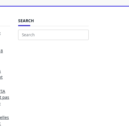
SEARCH
e
Search
for:
,8
s
nt
’IA
t pas
e
elles
c