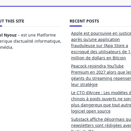
T THIS SITE
RECENT POSTS
Apple est poursuivie en justic
ol Nyouz
– est une Platforme
après qu’une application
ique d’actualité informatique,
frauduleuse sur l’App Store a
imédia.
escroqué des utilisateurs de 1
million de dollars en Bitcoin
Peacock rejoindra YouTube
Premium en 2027 alors que le
géants du streaming repense
leur stratégie
Le CTO d’Arcee : Les modèles d
chinois à poids ouverts ne son
plus dangereux que tout autr
logiciel open source
Substack affiche désormais qu
newsletters sont rédigées ave