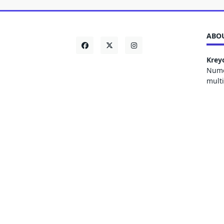
ABOU
Krey
Numer
mult