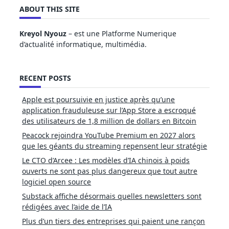
ABOUT THIS SITE
Kreyol Nyouz
– est une Platforme Numerique
d’actualité informatique, multimédia.
RECENT POSTS
Apple est poursuivie en justice après qu’une
application frauduleuse sur l’App Store a escroqué
des utilisateurs de 1,8 million de dollars en Bitcoin
Peacock rejoindra YouTube Premium en 2027 alors
que les géants du streaming repensent leur stratégie
Le CTO d’Arcee : Les modèles d’IA chinois à poids
ouverts ne sont pas plus dangereux que tout autre
logiciel open source
Substack affiche désormais quelles newsletters sont
rédigées avec l’aide de l’IA
Plus d’un tiers des entreprises qui paient une rançon