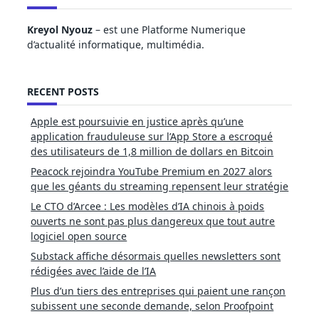
Kreyol Nyouz
– est une Platforme Numerique
d’actualité informatique, multimédia.
RECENT POSTS
Apple est poursuivie en justice après qu’une
application frauduleuse sur l’App Store a escroqué
des utilisateurs de 1,8 million de dollars en Bitcoin
Peacock rejoindra YouTube Premium en 2027 alors
que les géants du streaming repensent leur stratégie
Le CTO d’Arcee : Les modèles d’IA chinois à poids
ouverts ne sont pas plus dangereux que tout autre
logiciel open source
Substack affiche désormais quelles newsletters sont
rédigées avec l’aide de l’IA
Plus d’un tiers des entreprises qui paient une rançon
subissent une seconde demande, selon Proofpoint