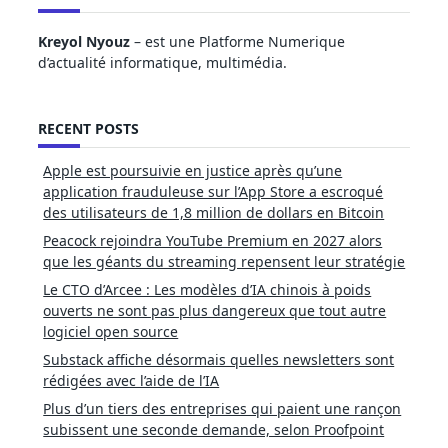
Kreyol Nyouz
– est une Platforme Numerique
d’actualité informatique, multimédia.
RECENT POSTS
Apple est poursuivie en justice après qu’une
application frauduleuse sur l’App Store a escroqué
des utilisateurs de 1,8 million de dollars en Bitcoin
Peacock rejoindra YouTube Premium en 2027 alors
que les géants du streaming repensent leur stratégie
Le CTO d’Arcee : Les modèles d’IA chinois à poids
ouverts ne sont pas plus dangereux que tout autre
logiciel open source
Substack affiche désormais quelles newsletters sont
rédigées avec l’aide de l’IA
Plus d’un tiers des entreprises qui paient une rançon
subissent une seconde demande, selon Proofpoint