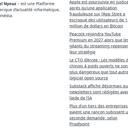
Apple est poursuivie en justic
ol Nyouz
– est une Platforme
après qu’une application
ique d’actualité informatique,
frauduleuse sur l’App Store a
imédia.
escroqué des utilisateurs de 1
million de dollars en Bitcoin
Peacock rejoindra YouTube
Premium en 2027 alors que le
géants du streaming repense
leur stratégie
Le CTO d’Arcee : Les modèles d
chinois à poids ouverts ne son
plus dangereux que tout autr
logiciel open source
Substack affiche désormais qu
newsletters sont rédigées ave
l’aide de l’IA
Plus d’un tiers des entreprises
paient une rançon subissent 
seconde demande, selon
Proofpoint