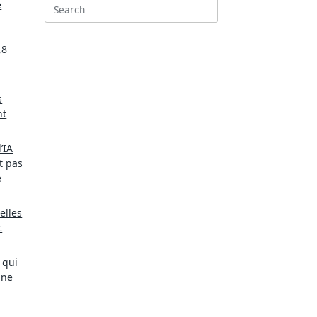
e
Search
for:
,8
s
nt
’IA
t pas
e
elles
c
 qui
une