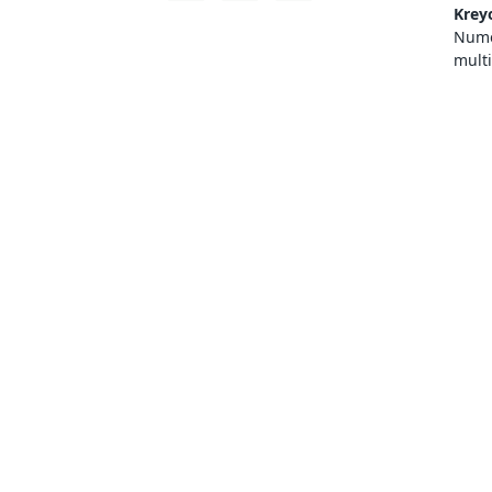
Krey
Numer
mult