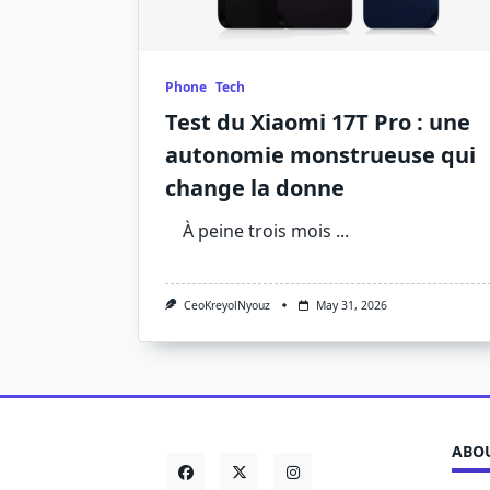
Phone
Tech
Test du Xiaomi 17T Pro : une
autonomie monstrueuse qui
change la donne
À peine trois mois
...
CeoKreyolNyouz
May 31, 2026
ABOU