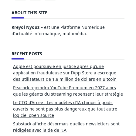
ABOUT THIS SITE
Kreyol Nyouz
– est une Platforme Numerique
d’actualité informatique, multimédia.
RECENT POSTS
Apple est poursuivie en justice après qu’une
application frauduleuse sur l’App Store a escroqué
des utilisateurs de 1,8 million de dollars en Bitcoin
Peacock rejoindra YouTube Premium en 2027 alors
que les géants du streaming repensent leur stratégie
Le CTO d’Arcee : Les modèles d’IA chinois à poids
ouverts ne sont pas plus dangereux que tout autre
logiciel open source
Substack affiche désormais quelles newsletters sont
rédigées avec l’aide de l’IA