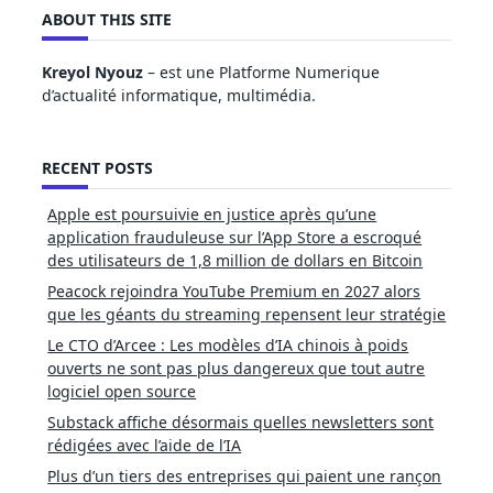
ABOUT THIS SITE
Kreyol Nyouz
– est une Platforme Numerique
d’actualité informatique, multimédia.
RECENT POSTS
Apple est poursuivie en justice après qu’une
application frauduleuse sur l’App Store a escroqué
des utilisateurs de 1,8 million de dollars en Bitcoin
Peacock rejoindra YouTube Premium en 2027 alors
que les géants du streaming repensent leur stratégie
Le CTO d’Arcee : Les modèles d’IA chinois à poids
ouverts ne sont pas plus dangereux que tout autre
logiciel open source
Substack affiche désormais quelles newsletters sont
rédigées avec l’aide de l’IA
Plus d’un tiers des entreprises qui paient une rançon