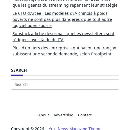
que les géants du streaming repensent leur stratégie
Le CTO d’Arcee : Les modèles d’IA chinois à poids
ouverts ne sont pas plus dangereux que tout autre
logiciel open source
Substack affiche désormais quelles newsletters sont
rédigées avec l’aide de l’IA
Plus d’un tiers des entreprises qui paient une rançon
subissent une seconde demande, selon Proofpoint
SEARCH
Search
for:
About
Advertising
Contact
Copyright © 2026
Yuki News Magazine Theme