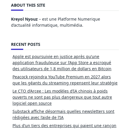
ABOUT THIS SITE
Kreyol Nyouz
– est une Platforme Numerique
d’actualité informatique, multimédia.
RECENT POSTS
Apple est poursuivie en justice après qu’une
application frauduleuse sur l’App Store a escroqué
des utilisateurs de 1,8 million de dollars en Bitcoin
Peacock rejoindra YouTube Premium en 2027 alors
que les géants du streaming repensent leur stratégie
Le CTO d’Arcee : Les modèles d’IA chinois à poids
ouverts ne sont pas plus dangereux que tout autre
logiciel open source
Substack affiche désormais quelles newsletters sont
rédigées avec l’aide de l’IA
Plus d’un tiers des entreprises qui paient une rançon