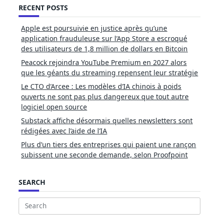
RECENT POSTS
Apple est poursuivie en justice après qu’une
application frauduleuse sur l’App Store a escroqué
des utilisateurs de 1,8 million de dollars en Bitcoin
Peacock rejoindra YouTube Premium en 2027 alors
que les géants du streaming repensent leur stratégie
Le CTO d’Arcee : Les modèles d’IA chinois à poids
ouverts ne sont pas plus dangereux que tout autre
logiciel open source
Substack affiche désormais quelles newsletters sont
rédigées avec l’aide de l’IA
Plus d’un tiers des entreprises qui paient une rançon
subissent une seconde demande, selon Proofpoint
SEARCH
Search