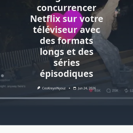
concurrencer
Netflix sur votre
téléviseur avec
des formats
longs et des
séries
épisodiques
CeoKreyolNyouz
Jun 24, 2026