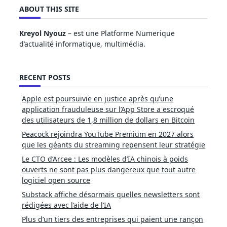
ABOUT THIS SITE
Kreyol Nyouz
– est une Platforme Numerique
d’actualité informatique, multimédia.
RECENT POSTS
Apple est poursuivie en justice après qu’une
application frauduleuse sur l’App Store a escroqué
des utilisateurs de 1,8 million de dollars en Bitcoin
Peacock rejoindra YouTube Premium en 2027 alors
que les géants du streaming repensent leur stratégie
Le CTO d’Arcee : Les modèles d’IA chinois à poids
ouverts ne sont pas plus dangereux que tout autre
logiciel open source
Substack affiche désormais quelles newsletters sont
rédigées avec l’aide de l’IA
Plus d’un tiers des entreprises qui paient une rançon