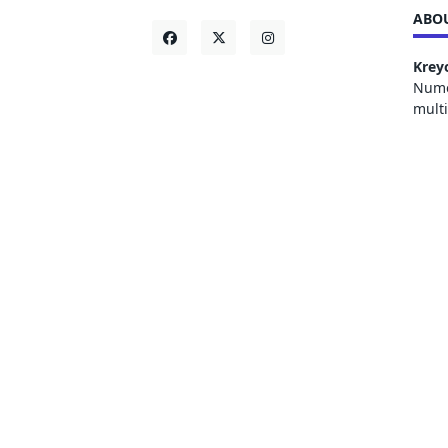
ABOU
Krey
Numer
mult