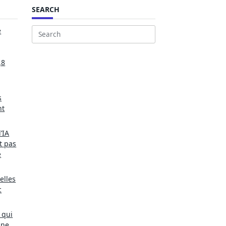
SEARCH
e
Search
for:
,8
s
nt
’IA
t pas
e
elles
c
 qui
une