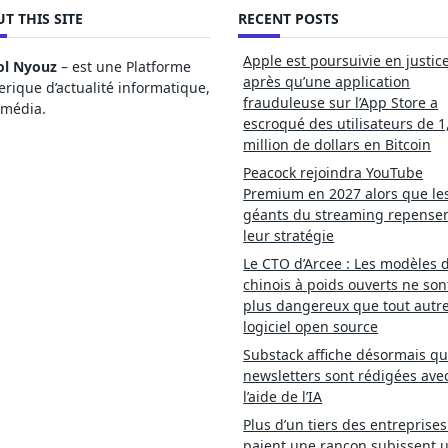
T THIS SITE
RECENT POSTS
Apple est poursuivie en justic
ol Nyouz
– est une Platforme
après qu’une application
ique d’actualité informatique,
frauduleuse sur l’App Store a
imédia.
escroqué des utilisateurs de 1
million de dollars en Bitcoin
Peacock rejoindra YouTube
Premium en 2027 alors que le
géants du streaming repense
leur stratégie
Le CTO d’Arcee : Les modèles d
chinois à poids ouverts ne son
plus dangereux que tout autr
logiciel open source
Substack affiche désormais qu
newsletters sont rédigées ave
l’aide de l’IA
Plus d’un tiers des entreprises
paient une rançon subissent 