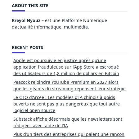
ABOUT THIS SITE
Kreyol Nyouz
– est une Platforme Numerique
d’actualité informatique, multimédia.
RECENT POSTS
Apple est poursuivie en justice après qu’une
application frauduleuse sur l’App Store a escroqué
des utilisateurs de 1,8 million de dollars en Bitcoin
Peacock rejoindra YouTube Premium en 2027 alors
que les géants du streaming repensent leur stratégie
Le CTO d’Arcee : Les modèles d’IA chinois à poids
ouverts ne sont pas plus dangereux que tout autre
logiciel open source
Substack affiche désormais quelles newsletters sont
rédigées avec l’aide de l’IA
Plus d’un tiers des entreprises qui paient une rançon