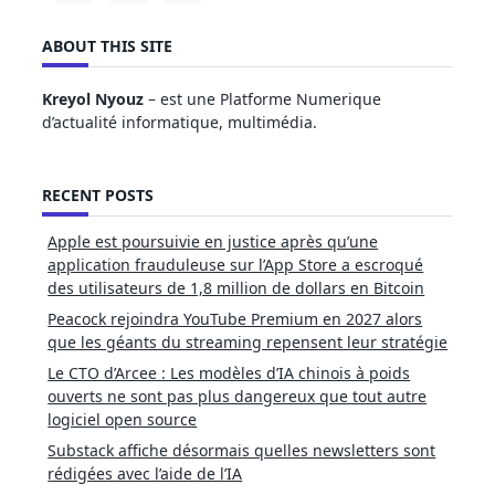
ABOUT THIS SITE
Kreyol Nyouz
– est une Platforme Numerique
d’actualité informatique, multimédia.
RECENT POSTS
Apple est poursuivie en justice après qu’une
application frauduleuse sur l’App Store a escroqué
des utilisateurs de 1,8 million de dollars en Bitcoin
Peacock rejoindra YouTube Premium en 2027 alors
que les géants du streaming repensent leur stratégie
Le CTO d’Arcee : Les modèles d’IA chinois à poids
ouverts ne sont pas plus dangereux que tout autre
logiciel open source
Substack affiche désormais quelles newsletters sont
rédigées avec l’aide de l’IA