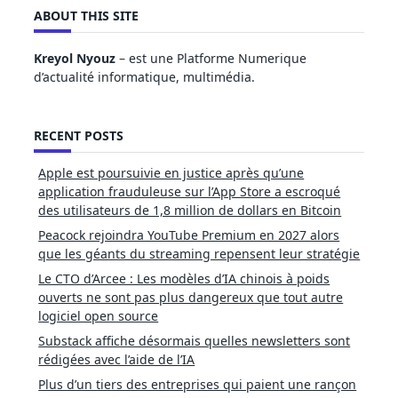
ABOUT THIS SITE
Kreyol Nyouz
– est une Platforme Numerique
d’actualité informatique, multimédia.
RECENT POSTS
Apple est poursuivie en justice après qu’une
application frauduleuse sur l’App Store a escroqué
des utilisateurs de 1,8 million de dollars en Bitcoin
Peacock rejoindra YouTube Premium en 2027 alors
que les géants du streaming repensent leur stratégie
Le CTO d’Arcee : Les modèles d’IA chinois à poids
ouverts ne sont pas plus dangereux que tout autre
logiciel open source
Substack affiche désormais quelles newsletters sont
rédigées avec l’aide de l’IA
Plus d’un tiers des entreprises qui paient une rançon