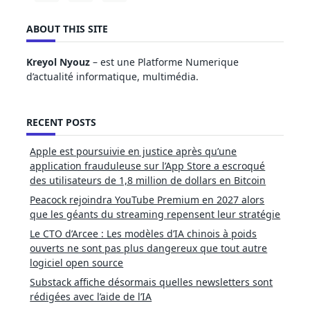
ABOUT THIS SITE
Kreyol Nyouz
– est une Platforme Numerique
d’actualité informatique, multimédia.
RECENT POSTS
Apple est poursuivie en justice après qu’une
application frauduleuse sur l’App Store a escroqué
des utilisateurs de 1,8 million de dollars en Bitcoin
Peacock rejoindra YouTube Premium en 2027 alors
que les géants du streaming repensent leur stratégie
Le CTO d’Arcee : Les modèles d’IA chinois à poids
ouverts ne sont pas plus dangereux que tout autre
logiciel open source
Substack affiche désormais quelles newsletters sont
rédigées avec l’aide de l’IA