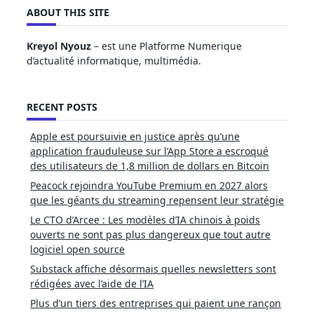
ABOUT THIS SITE
Kreyol Nyouz
– est une Platforme Numerique
d’actualité informatique, multimédia.
RECENT POSTS
Apple est poursuivie en justice après qu’une
application frauduleuse sur l’App Store a escroqué
des utilisateurs de 1,8 million de dollars en Bitcoin
Peacock rejoindra YouTube Premium en 2027 alors
que les géants du streaming repensent leur stratégie
Le CTO d’Arcee : Les modèles d’IA chinois à poids
ouverts ne sont pas plus dangereux que tout autre
logiciel open source
Substack affiche désormais quelles newsletters sont
rédigées avec l’aide de l’IA
Plus d’un tiers des entreprises qui paient une rançon