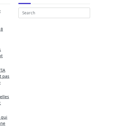
e
Search
for:
,8
s
nt
’IA
t pas
e
elles
c
 qui
une