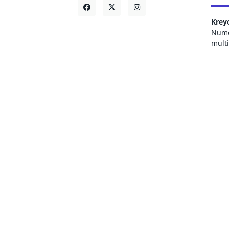
Krey
Numer
mult