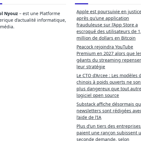
Apple est poursuivie en justic
ol Nyouz
– est une Platforme
après qu’une application
ique d’actualité informatique,
frauduleuse sur l’App Store a
imédia.
escroqué des utilisateurs de 1
million de dollars en Bitcoin
Peacock rejoindra YouTube
Premium en 2027 alors que le
géants du streaming repense
leur stratégie
Le CTO d’Arcee : Les modèles d
chinois à poids ouverts ne son
plus dangereux que tout autr
logiciel open source
Substack affiche désormais qu
newsletters sont rédigées ave
l’aide de l’IA
Plus d’un tiers des entreprises
paient une rançon subissent 
seconde demande, selon