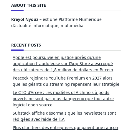
ABOUT THIS SITE
Kreyol Nyouz
– est une Platforme Numerique
d’actualité informatique, multimédia.
RECENT POSTS
Apple est poursuivie en justice après qu’une
application frauduleuse sur l’App Store a escroqué
des utilisateurs de 1,8 million de dollars en Bitcoin
Peacock rejoindra YouTube Premium en 2027 alors
que les géants du streaming repensent leur stratégie
Le CTO d’Arcee : Les modèles d’IA chinois à poids
ouverts ne sont pas plus dangereux que tout autre
logiciel open source
Substack affiche désormais quelles newsletters sont
rédigées avec l’aide de l’IA
Plus d’un tiers des entreprises qui paient une rançon