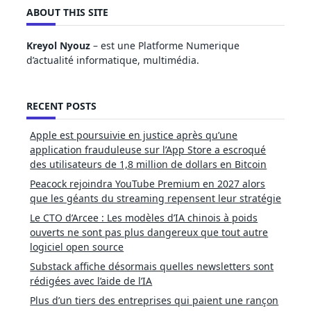
ABOUT THIS SITE
Kreyol Nyouz
– est une Platforme Numerique
d’actualité informatique, multimédia.
RECENT POSTS
Apple est poursuivie en justice après qu’une
application frauduleuse sur l’App Store a escroqué
des utilisateurs de 1,8 million de dollars en Bitcoin
Peacock rejoindra YouTube Premium en 2027 alors
que les géants du streaming repensent leur stratégie
Le CTO d’Arcee : Les modèles d’IA chinois à poids
ouverts ne sont pas plus dangereux que tout autre
logiciel open source
Substack affiche désormais quelles newsletters sont
rédigées avec l’aide de l’IA
Plus d’un tiers des entreprises qui paient une rançon