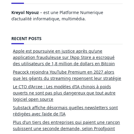
Kreyol Nyouz
– est une Platforme Numerique
d’actualité informatique, multimédia.
RECENT POSTS
Apple est poursuivie en justice après qu’une
application frauduleuse sur l’App Store a escroqué
des utilisateurs de 1,8 million de dollars en Bitcoin
Peacock rejoindra YouTube Premium en 2027 alors
que les géants du streaming repensent leur stratégie
Le CTO d’Arcee : Les modèles d’IA chinois à poids
ouverts ne sont pas plus dangereux que tout autre
logiciel open source
Substack affiche désormais quelles newsletters sont
rédigées avec l’aide de l’IA
Plus d’un tiers des entreprises qui paient une rançon
subissent une seconde demande, selon Proofpoint