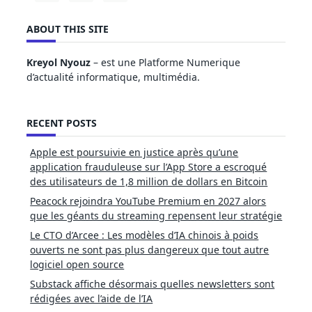
ABOUT THIS SITE
Kreyol Nyouz
– est une Platforme Numerique
d’actualité informatique, multimédia.
RECENT POSTS
Apple est poursuivie en justice après qu’une
application frauduleuse sur l’App Store a escroqué
des utilisateurs de 1,8 million de dollars en Bitcoin
Peacock rejoindra YouTube Premium en 2027 alors
que les géants du streaming repensent leur stratégie
Le CTO d’Arcee : Les modèles d’IA chinois à poids
ouverts ne sont pas plus dangereux que tout autre
logiciel open source
Substack affiche désormais quelles newsletters sont
rédigées avec l’aide de l’IA