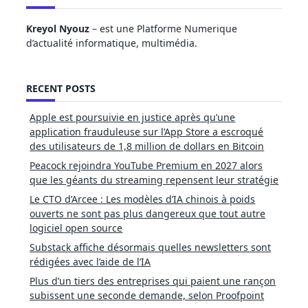
Kreyol Nyouz
– est une Platforme Numerique
d’actualité informatique, multimédia.
RECENT POSTS
Apple est poursuivie en justice après qu’une
application frauduleuse sur l’App Store a escroqué
des utilisateurs de 1,8 million de dollars en Bitcoin
Peacock rejoindra YouTube Premium en 2027 alors
que les géants du streaming repensent leur stratégie
Le CTO d’Arcee : Les modèles d’IA chinois à poids
ouverts ne sont pas plus dangereux que tout autre
logiciel open source
Substack affiche désormais quelles newsletters sont
rédigées avec l’aide de l’IA
Plus d’un tiers des entreprises qui paient une rançon
subissent une seconde demande, selon Proofpoint