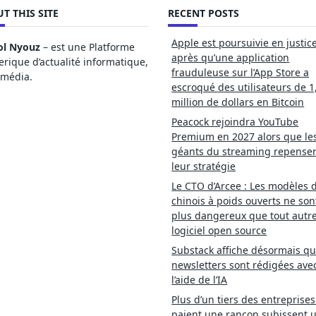
T THIS SITE
RECENT POSTS
Apple est poursuivie en justic
ol Nyouz
– est une Platforme
après qu’une application
ique d’actualité informatique,
frauduleuse sur l’App Store a
imédia.
escroqué des utilisateurs de 1
million de dollars en Bitcoin
Peacock rejoindra YouTube
Premium en 2027 alors que le
géants du streaming repense
leur stratégie
Le CTO d’Arcee : Les modèles d
chinois à poids ouverts ne son
plus dangereux que tout autr
logiciel open source
Substack affiche désormais qu
newsletters sont rédigées ave
l’aide de l’IA
Plus d’un tiers des entreprises
paient une rançon subissent 