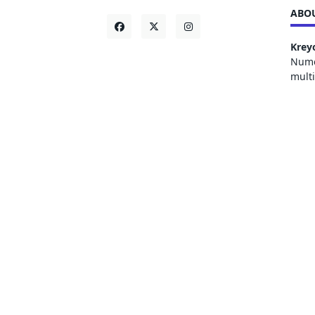
ABOU
Krey
Numer
mult