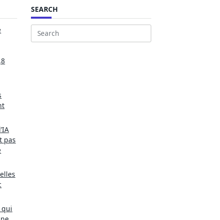
SEARCH
e
Search
for:
,8
s
nt
’IA
t pas
e
elles
c
 qui
une