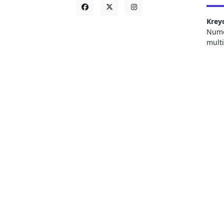
Krey
Numer
mult