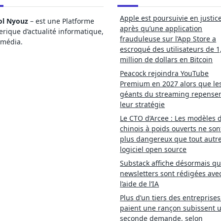
Apple est poursuivie en justic
ol Nyouz
– est une Platforme
après qu’une application
ique d’actualité informatique,
frauduleuse sur l’App Store a
imédia.
escroqué des utilisateurs de 1
million de dollars en Bitcoin
Peacock rejoindra YouTube
Premium en 2027 alors que le
géants du streaming repense
leur stratégie
Le CTO d’Arcee : Les modèles d
chinois à poids ouverts ne son
plus dangereux que tout autr
logiciel open source
Substack affiche désormais qu
newsletters sont rédigées ave
l’aide de l’IA
Plus d’un tiers des entreprises
paient une rançon subissent 
seconde demande, selon