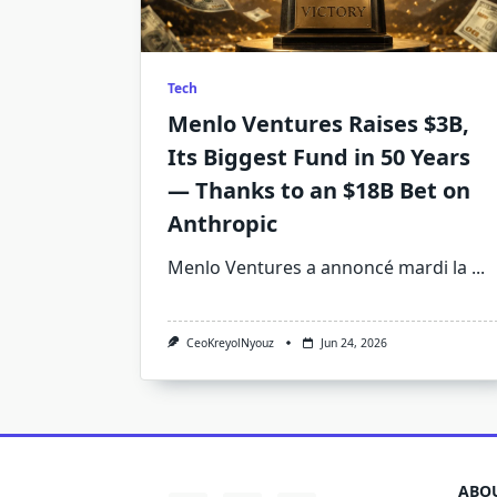
Tech
Menlo Ventures Raises $3B,
Its Biggest Fund in 50 Years
— Thanks to an $18B Bet on
Anthropic
Menlo Ventures a annoncé mardi la
...
CeoKreyolNyouz
Jun 24, 2026
ABOU