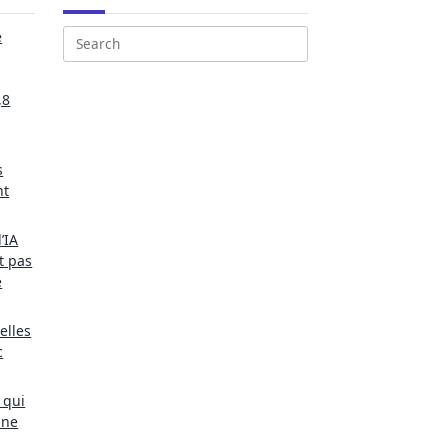
e
Search
for:
,8
s
nt
’IA
t pas
e
elles
c
 qui
une