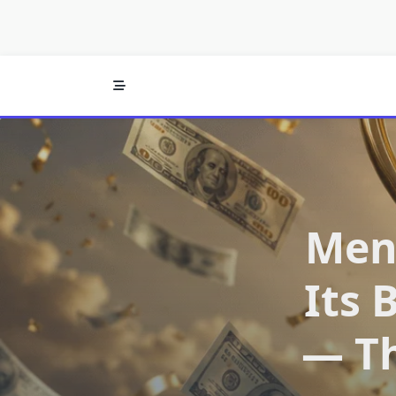
Menl
Its 
— Th