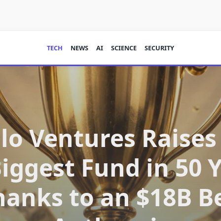
TECH
NEWS
AI
SCIENCE
SECURITY
o Ventures Raises
Biggest Fund in 50 
anks to an $18B B