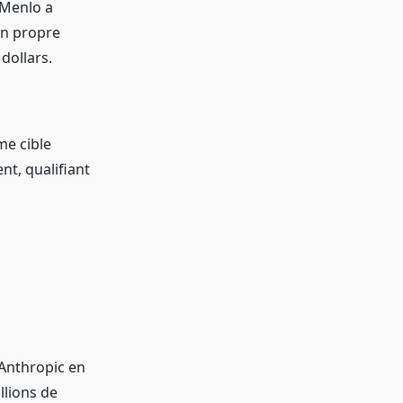
 Menlo a
on propre
dollars.
me cible
nt, qualifiant
 Anthropic en
llions de