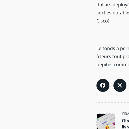
dollars déployé
sorties notable
Cisco).
Le fonds a per
à leurs tout pr
pépites comme 
<span
PRE
class="nav-
Fli
subtitle
liv