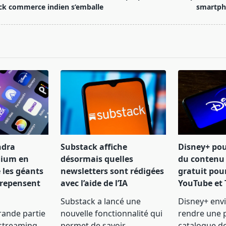
ck commerce indien s’emballe
smartph
pan>
ndra
Substack affiche
Disney+ pou
ium en
désormais quelles
du contenu
 les géants
newsletters sont rédigées
gratuit pou
 repensent
avec l’aide de l’IA
YouTube et 
Substack a lancé une
Disney+ env
rande partie
nouvelle fonctionnalité qui
rendre une p
 streaming
permet de savoir
...
catalogue d