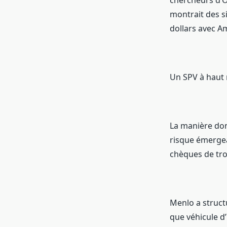
chercheurs d’O
montrait des si
dollars avec A
Un SPV à haut 
La manière dont
risque émergea
chèques de troi
Menlo a structu
que véhicule d