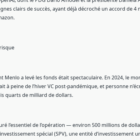
penAI, dont le PDG Dario Amodei et la présidente Daniela
gnes clairs de succès, ayant déjà décroché un accord de 4 m
mazon.
risque
 Menlo a levé les fonds était spectaculaire. En 2024, le mo
it à peine de l’hiver VC post-pandémique, et personne n’écr
s quarts de milliard de dollars.
ré l’essentiel de l’opération — environ 500 millions de doll
’investissement spécial (SPV), une entité d’investissement u