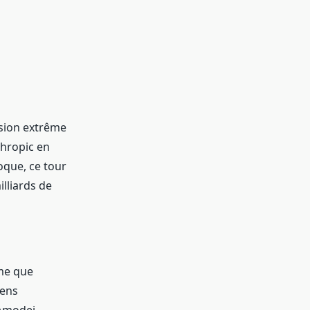
sion extrême
thropic en
oque, ce tour
illiards de
ême que
iens