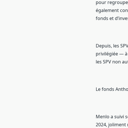
pour regrouper
également cont
fonds et d’inve
Depuis, les SP
privilégiée — à
les SPV non au
Le fonds Antho
Menlo a suivi s
2024, joliment