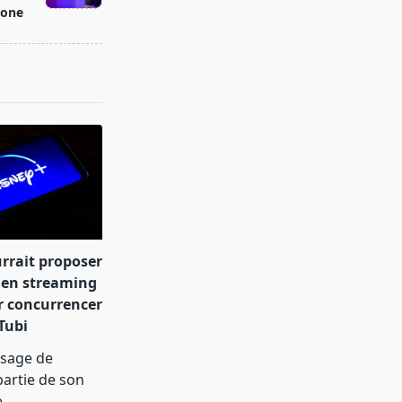
one
rrait proposer
 en streaming
r concurrencer
Tubi
isage de
artie de son
e
...