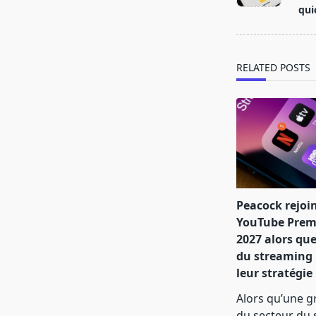
screen-
qui
reader-
text">Page</s
RELATED POSTS
Peacock rejoi
YouTube Prem
2027 alors que
du streaming
leur stratégie
Alors qu’une g
du secteur du