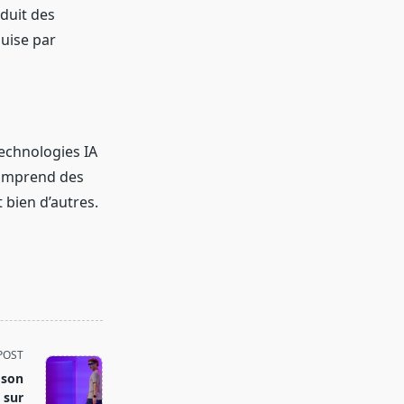
oduit des
quise par
technologies IA
 comprend des
bien d’autres.
POST
 son
 sur