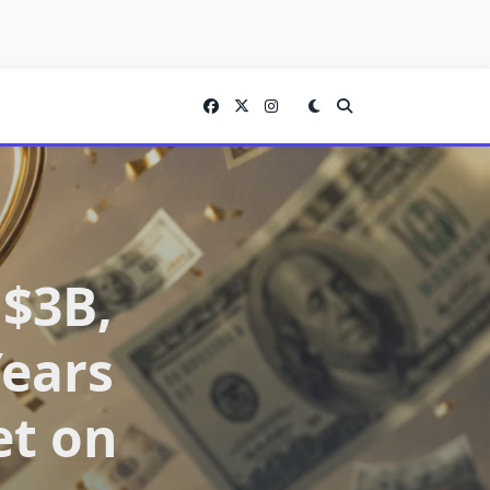
 $3B,
Years
et on