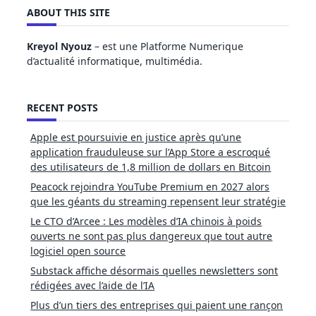
ABOUT THIS SITE
Kreyol Nyouz
– est une Platforme Numerique
d’actualité informatique, multimédia.
RECENT POSTS
Apple est poursuivie en justice après qu’une
application frauduleuse sur l’App Store a escroqué
des utilisateurs de 1,8 million de dollars en Bitcoin
Peacock rejoindra YouTube Premium en 2027 alors
que les géants du streaming repensent leur stratégie
Le CTO d’Arcee : Les modèles d’IA chinois à poids
ouverts ne sont pas plus dangereux que tout autre
logiciel open source
Substack affiche désormais quelles newsletters sont
rédigées avec l’aide de l’IA
Plus d’un tiers des entreprises qui paient une rançon