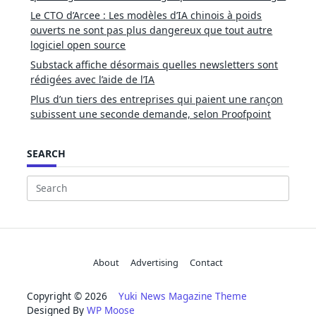
Le CTO d’Arcee : Les modèles d’IA chinois à poids
ouverts ne sont pas plus dangereux que tout autre
logiciel open source
Substack affiche désormais quelles newsletters sont
rédigées avec l’aide de l’IA
Plus d’un tiers des entreprises qui paient une rançon
subissent une seconde demande, selon Proofpoint
SEARCH
Search
for:
About
Advertising
Contact
Copyright © 2026
Yuki News Magazine Theme
Designed By
WP Moose