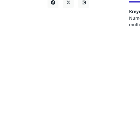
Krey
Numer
mult