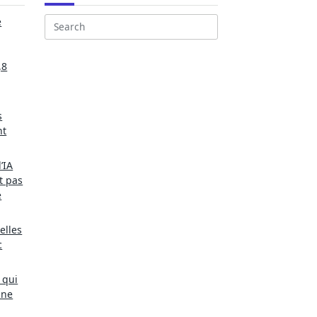
e
Search
for:
,8
s
nt
’IA
t pas
e
elles
c
 qui
une