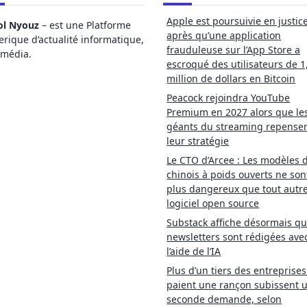
Apple est poursuivie en justic
ol Nyouz
– est une Platforme
après qu’une application
ique d’actualité informatique,
frauduleuse sur l’App Store a
imédia.
escroqué des utilisateurs de 1
million de dollars en Bitcoin
Peacock rejoindra YouTube
Premium en 2027 alors que le
géants du streaming repense
leur stratégie
Le CTO d’Arcee : Les modèles d
chinois à poids ouverts ne son
plus dangereux que tout autr
logiciel open source
Substack affiche désormais qu
newsletters sont rédigées ave
l’aide de l’IA
Plus d’un tiers des entreprises
paient une rançon subissent 
seconde demande, selon