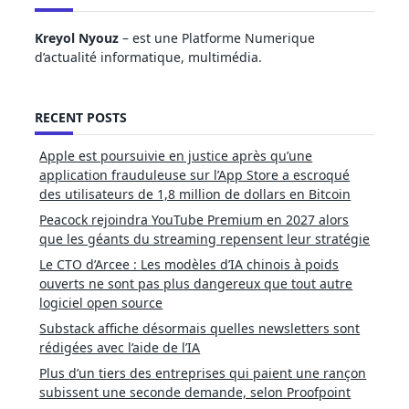
Kreyol Nyouz
– est une Platforme Numerique
d’actualité informatique, multimédia.
RECENT POSTS
Apple est poursuivie en justice après qu’une
application frauduleuse sur l’App Store a escroqué
des utilisateurs de 1,8 million de dollars en Bitcoin
Peacock rejoindra YouTube Premium en 2027 alors
que les géants du streaming repensent leur stratégie
Le CTO d’Arcee : Les modèles d’IA chinois à poids
ouverts ne sont pas plus dangereux que tout autre
logiciel open source
Substack affiche désormais quelles newsletters sont
rédigées avec l’aide de l’IA
Plus d’un tiers des entreprises qui paient une rançon
subissent une seconde demande, selon Proofpoint