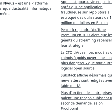
Apple est poursuivie en justic
ol Nyouz
– est une Platforme
après qu’une application
ique d’actualité informatique,
frauduleuse sur l’App Store a
imédia.
escroqué des utilisateurs de 1
million de dollars en Bitcoin
Peacock rejoindra YouTube
Premium en 2027 alors que le
géants du streaming repense
leur stratégie
Le CTO d’Arcee : Les modèles d
chinois à poids ouverts ne son
plus dangereux que tout autr
logiciel open source
Substack affiche désormais qu
newsletters sont rédigées ave
l’aide de l’IA
Plus d’un tiers des entreprises
paient une rançon subissent 
seconde demande, selon
Proofpoint