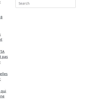
e
Search
for:
,8
s
nt
’IA
t pas
e
elles
c
 qui
une