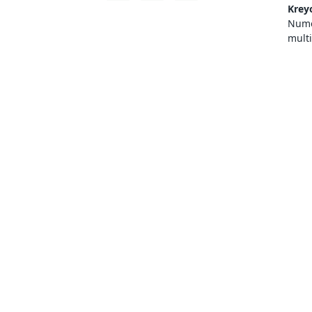
Krey
Numer
mult