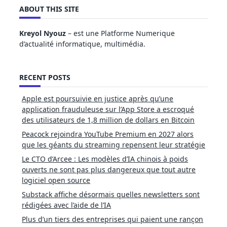
ABOUT THIS SITE
Kreyol Nyouz
– est une Platforme Numerique
d’actualité informatique, multimédia.
RECENT POSTS
Apple est poursuivie en justice après qu’une
application frauduleuse sur l’App Store a escroqué
des utilisateurs de 1,8 million de dollars en Bitcoin
Peacock rejoindra YouTube Premium en 2027 alors
que les géants du streaming repensent leur stratégie
Le CTO d’Arcee : Les modèles d’IA chinois à poids
ouverts ne sont pas plus dangereux que tout autre
logiciel open source
Substack affiche désormais quelles newsletters sont
rédigées avec l’aide de l’IA
Plus d’un tiers des entreprises qui paient une rançon