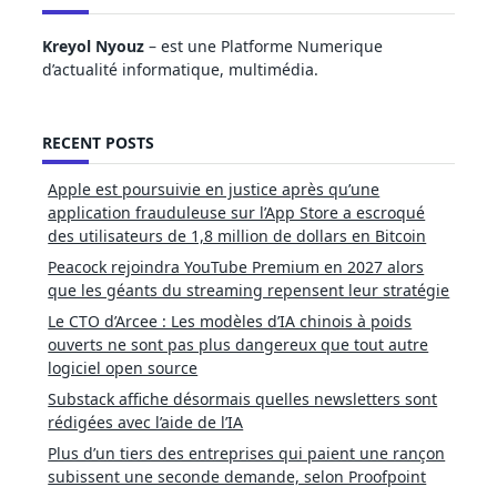
Kreyol Nyouz
– est une Platforme Numerique
d’actualité informatique, multimédia.
RECENT POSTS
Apple est poursuivie en justice après qu’une
application frauduleuse sur l’App Store a escroqué
des utilisateurs de 1,8 million de dollars en Bitcoin
Peacock rejoindra YouTube Premium en 2027 alors
que les géants du streaming repensent leur stratégie
Le CTO d’Arcee : Les modèles d’IA chinois à poids
ouverts ne sont pas plus dangereux que tout autre
logiciel open source
Substack affiche désormais quelles newsletters sont
rédigées avec l’aide de l’IA
Plus d’un tiers des entreprises qui paient une rançon
subissent une seconde demande, selon Proofpoint