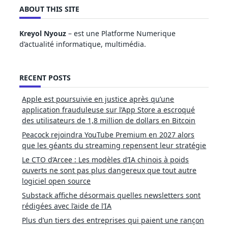
ABOUT THIS SITE
Kreyol Nyouz
– est une Platforme Numerique
d’actualité informatique, multimédia.
RECENT POSTS
Apple est poursuivie en justice après qu’une
application frauduleuse sur l’App Store a escroqué
des utilisateurs de 1,8 million de dollars en Bitcoin
Peacock rejoindra YouTube Premium en 2027 alors
que les géants du streaming repensent leur stratégie
Le CTO d’Arcee : Les modèles d’IA chinois à poids
ouverts ne sont pas plus dangereux que tout autre
logiciel open source
Substack affiche désormais quelles newsletters sont
rédigées avec l’aide de l’IA
Plus d’un tiers des entreprises qui paient une rançon