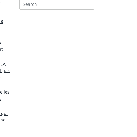
e
Search
for:
,8
s
nt
’IA
t pas
e
elles
c
 qui
une