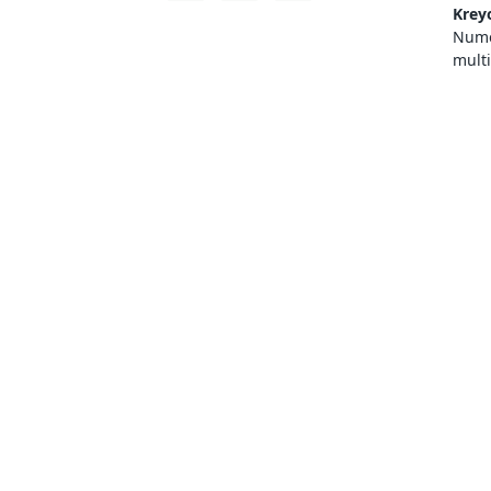
Krey
Numer
mult