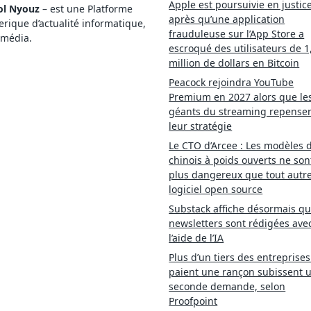
Apple est poursuivie en justic
ol Nyouz
– est une Platforme
après qu’une application
ique d’actualité informatique,
frauduleuse sur l’App Store a
imédia.
escroqué des utilisateurs de 1
million de dollars en Bitcoin
Peacock rejoindra YouTube
Premium en 2027 alors que le
géants du streaming repense
leur stratégie
Le CTO d’Arcee : Les modèles d
chinois à poids ouverts ne son
plus dangereux que tout autr
logiciel open source
Substack affiche désormais qu
newsletters sont rédigées ave
l’aide de l’IA
Plus d’un tiers des entreprises
paient une rançon subissent 
seconde demande, selon
Proofpoint