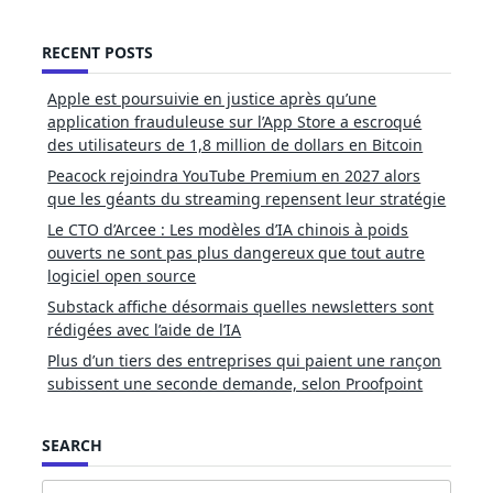
RECENT POSTS
Apple est poursuivie en justice après qu’une
application frauduleuse sur l’App Store a escroqué
des utilisateurs de 1,8 million de dollars en Bitcoin
Peacock rejoindra YouTube Premium en 2027 alors
que les géants du streaming repensent leur stratégie
Le CTO d’Arcee : Les modèles d’IA chinois à poids
ouverts ne sont pas plus dangereux que tout autre
logiciel open source
Substack affiche désormais quelles newsletters sont
rédigées avec l’aide de l’IA
Plus d’un tiers des entreprises qui paient une rançon
subissent une seconde demande, selon Proofpoint
SEARCH