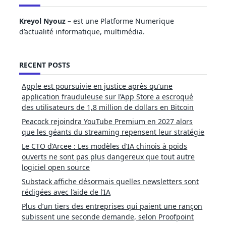
Kreyol Nyouz
– est une Platforme Numerique
d’actualité informatique, multimédia.
RECENT POSTS
Apple est poursuivie en justice après qu’une
application frauduleuse sur l’App Store a escroqué
des utilisateurs de 1,8 million de dollars en Bitcoin
Peacock rejoindra YouTube Premium en 2027 alors
que les géants du streaming repensent leur stratégie
Le CTO d’Arcee : Les modèles d’IA chinois à poids
ouverts ne sont pas plus dangereux que tout autre
logiciel open source
Substack affiche désormais quelles newsletters sont
rédigées avec l’aide de l’IA
Plus d’un tiers des entreprises qui paient une rançon
subissent une seconde demande, selon Proofpoint