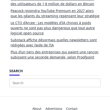
des utilisateurs de 1,8 million de dollars en Bitcoin
Peacock rejoindra YouTube Premium en 2027 alors
que les géants du streaming repensent leur stratégie
Le CTO d’Arcee : Les modèles d’IA chinois à poids
ouverts ne sont pas plus dangereux que tout autre
logiciel open source
Substack affiche désormais quelles newsletters sont
rédigées avec l’aide de l’IA
Plus d’un tiers des entreprises qui paient une rançon
subissent une seconde demande, selon Proofpoint
SEARCH
Search
for:
About
Advertising
Contact