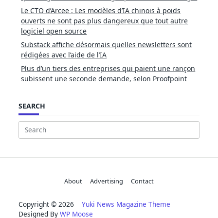
Le CTO d’Arcee : Les modèles d’IA chinois à poids
ouverts ne sont pas plus dangereux que tout autre
logiciel open source
Substack affiche désormais quelles newsletters sont
rédigées avec l’aide de l’IA
Plus d’un tiers des entreprises qui paient une rançon
subissent une seconde demande, selon Proofpoint
SEARCH
Search
for:
About
Advertising
Contact
Copyright © 2026
Yuki News Magazine Theme
Designed By
WP Moose