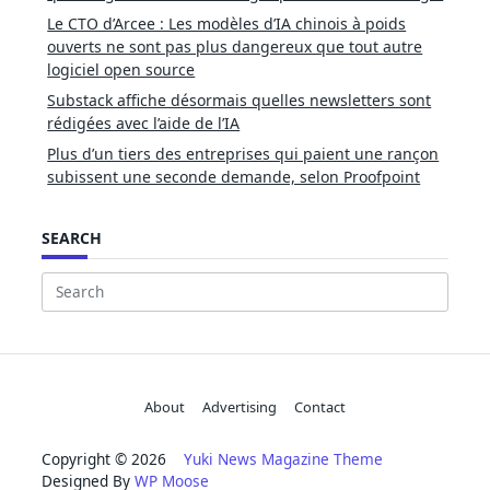
Le CTO d’Arcee : Les modèles d’IA chinois à poids
ouverts ne sont pas plus dangereux que tout autre
logiciel open source
Substack affiche désormais quelles newsletters sont
rédigées avec l’aide de l’IA
Plus d’un tiers des entreprises qui paient une rançon
subissent une seconde demande, selon Proofpoint
SEARCH
Search
for:
About
Advertising
Contact
Copyright © 2026
Yuki News Magazine Theme
Designed By
WP Moose