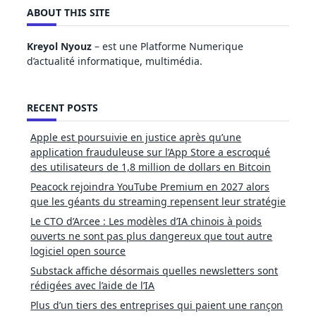
ABOUT THIS SITE
Kreyol Nyouz
– est une Platforme Numerique
d’actualité informatique, multimédia.
RECENT POSTS
Apple est poursuivie en justice après qu’une
application frauduleuse sur l’App Store a escroqué
des utilisateurs de 1,8 million de dollars en Bitcoin
Peacock rejoindra YouTube Premium en 2027 alors
que les géants du streaming repensent leur stratégie
Le CTO d’Arcee : Les modèles d’IA chinois à poids
ouverts ne sont pas plus dangereux que tout autre
logiciel open source
Substack affiche désormais quelles newsletters sont
rédigées avec l’aide de l’IA
Plus d’un tiers des entreprises qui paient une rançon