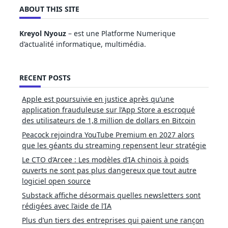
ABOUT THIS SITE
Kreyol Nyouz
– est une Platforme Numerique
d’actualité informatique, multimédia.
RECENT POSTS
Apple est poursuivie en justice après qu’une
application frauduleuse sur l’App Store a escroqué
des utilisateurs de 1,8 million de dollars en Bitcoin
Peacock rejoindra YouTube Premium en 2027 alors
que les géants du streaming repensent leur stratégie
Le CTO d’Arcee : Les modèles d’IA chinois à poids
ouverts ne sont pas plus dangereux que tout autre
logiciel open source
Substack affiche désormais quelles newsletters sont
rédigées avec l’aide de l’IA
Plus d’un tiers des entreprises qui paient une rançon