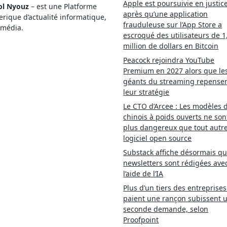
Apple est poursuivie en justic
ol Nyouz
– est une Platforme
après qu’une application
ique d’actualité informatique,
frauduleuse sur l’App Store a
imédia.
escroqué des utilisateurs de 1
million de dollars en Bitcoin
Peacock rejoindra YouTube
Premium en 2027 alors que le
géants du streaming repense
leur stratégie
Le CTO d’Arcee : Les modèles d
chinois à poids ouverts ne son
plus dangereux que tout autr
logiciel open source
Substack affiche désormais qu
newsletters sont rédigées ave
l’aide de l’IA
Plus d’un tiers des entreprises
paient une rançon subissent 
seconde demande, selon
Proofpoint