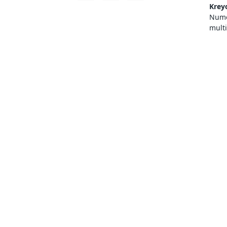
Krey
Numer
mult