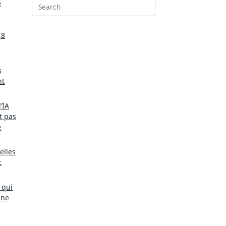
e
Search
for:
,8
s
nt
’IA
t pas
e
elles
c
 qui
une