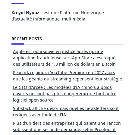
Kreyol Nyouz
– est une Platforme Numerique
d’actualité informatique, multimédia.
RECENT POSTS
Apple est poursuivie en justice après qu’une
application frauduleuse sur l’App Store a escroqué
des utilisateurs de 1,8 million de dollars en Bitcoin
Peacock rejoindra YouTube Premium en 2027 alors
que les géants du streaming repensent leur stratégie
Le CTO d’Arcee : Les modèles d’IA chinois à poids
ouverts ne sont pas plus dangereux que tout autre
logiciel open source
Substack affiche désormais quelles newsletters sont
rédigées avec l’aide de l’IA
Plus d’un tiers des entreprises qui paient une rançon
subissent une seconde demande, selon Proofpoint