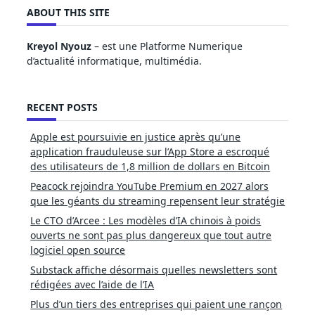
ABOUT THIS SITE
Kreyol Nyouz
– est une Platforme Numerique
d’actualité informatique, multimédia.
RECENT POSTS
Apple est poursuivie en justice après qu’une
application frauduleuse sur l’App Store a escroqué
des utilisateurs de 1,8 million de dollars en Bitcoin
Peacock rejoindra YouTube Premium en 2027 alors
que les géants du streaming repensent leur stratégie
Le CTO d’Arcee : Les modèles d’IA chinois à poids
ouverts ne sont pas plus dangereux que tout autre
logiciel open source
Substack affiche désormais quelles newsletters sont
rédigées avec l’aide de l’IA
Plus d’un tiers des entreprises qui paient une rançon